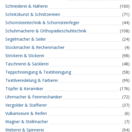
Schneiderei & Näherei
(160)
Schnitzkunst & Schnitzereien
(71)
Schornsteintechnik & Schornsteinfeger
(44)
Schuhmacherei & Orthopädieschuhtechnik
(108)
Segelmacher & Seiler
(24)
Stockmacher & Rechenmacher
(4)
Strickerei & Stickerei
(98)
Täschnerei & Säcklerei
(48)
Teppichreinigung & Textilreinigung
(58)
Textilveredelung & Färberei
(99)
Töpfer & Keramiker
(176)
Uhrmacher & Feinmechaniker
(72)
Vergolder & Staffierer
(37)
Vulkaniseure & Reifen
(6)
Wagner & Stellmacher
(7)
Weberei & Spinnerei
(94)