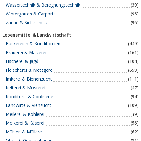
Wassertechnik & Beregnungstechnik
(39)
Wintergärten & Carports
(96)
Zäune & Sichtschutz
(96)
Lebensmittel & Landwirtschaft
Bäckereien & Konditoreien
(449)
Brauerei & Mälzerei
(161)
Fischerei & Jagd
(104)
Fleischerei & Metzgerei
(659)
Imkerei & Bienenzucht
(111)
Kelterei & Mosterei
(47)
Konditorei & Confiserie
(94)
Landwirte & Viehzucht
(109)
Meilerei & Köhlerei
(9)
Molkerei & Käserei
(56)
Mühlen & Müllerei
(62)
Obst- & Gemüsebauer
(81)