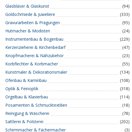
Glasbläser & Glaskunst
(94)
Goldschmiede & Juweliere
(333)
Gravurarbeiten & Prägungen
(95)
Hutmacher & Modisten
(24)
Instrumentenbau & Bogenbau
(229)
Kerzenzieherei & Kirchenbedarf
(47)
Knopfmacherei & Nähzubehör
(23)
Korbflechter & Korbmacher
(55)
Kunstmaler & Dekorationsmaler
(134)
Ofenbau & Kaminbau
(108)
Optik & Feinoptik
(318)
Orgelbau & Klavierbau
(114)
Posamenten & Schmucktextilien
(18)
Reinigung & Wäscherei
(78)
Sattlerei & Polsterei
(202)
Schirmmacher & Fächermacher
(3)