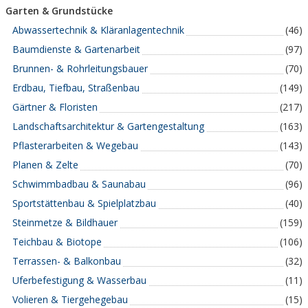
Garten & Grundstücke
Abwassertechnik & Kläranlagentechnik
(46)
Baumdienste & Gartenarbeit
(97)
Brunnen- & Rohrleitungsbauer
(70)
Erdbau, Tiefbau, Straßenbau
(149)
Gärtner & Floristen
(217)
Landschaftsarchitektur & Gartengestaltung
(163)
Pflasterarbeiten & Wegebau
(143)
Planen & Zelte
(70)
Schwimmbadbau & Saunabau
(96)
Sportstättenbau & Spielplatzbau
(40)
Steinmetze & Bildhauer
(159)
Teichbau & Biotope
(106)
Terrassen- & Balkonbau
(32)
Uferbefestigung & Wasserbau
(11)
Volieren & Tiergehegebau
(15)