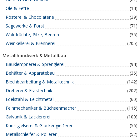
Öle & Fette
(14)
Rösterei & Chocolaterie
(39)
Sägewerke & Forst
(71)
Waldfrüchte, Pilze, Beeren
(35)
Weinkellerei & Brennerei
(205)
Metallhandwerk & Metallbau
Bauklempnerei & Sprenglerei
(94)
Behälter & Apparatebau
(36)
Blechbearbeitung & Metalltechnik
(142)
Dreherei & Frästechnik
(202)
Edelstahl & Leichtmetall
(60)
Feinmechaniker & Büchsenmacher
(115)
Galvanik & Lackiererei
(100)
Kunstgießerei & Glockengießerei
(56)
Metallschleifer & Polierer
(52)