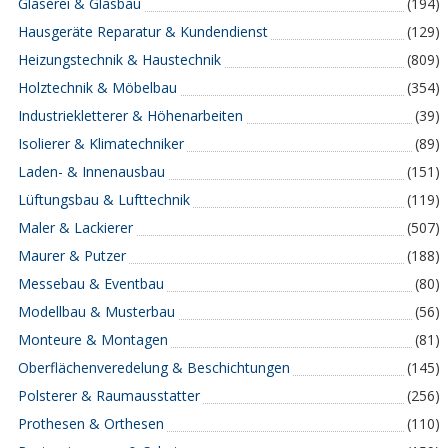
Glaserei & Glasbau
(194)
Hausgeräte Reparatur & Kundendienst
(129)
Heizungstechnik & Haustechnik
(809)
Holztechnik & Möbelbau
(354)
Industriekletterer & Höhenarbeiten
(39)
Isolierer & Klimatechniker
(89)
Laden- & Innenausbau
(151)
Lüftungsbau & Lufttechnik
(119)
Maler & Lackierer
(507)
Maurer & Putzer
(188)
Messebau & Eventbau
(80)
Modellbau & Musterbau
(56)
Monteure & Montagen
(81)
Oberflächenveredelung & Beschichtungen
(145)
Polsterer & Raumausstatter
(256)
Prothesen & Orthesen
(110)