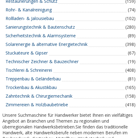
Restaurierungen & Schutz
(159)
Rohr- & Kanalreinigung
(74)
Rollladen- & Jalousiebau
(102)
Sanierungstechnik & Bautenschutz
(280)
Sicherheitstechnik & Alarmsysteme
(89)
Solarenergie & alternative Energietechnik
(398)
Stuckateure & Gipser
(67)
Technischer Zeichner & Bauzeichner
(19)
Tischlerei & Schreinerei
(408)
Treppenbau & Geländerbau
(81)
Trockenbau & Akustikbau
(165)
Zahntechnik & Chirurgiemechanik
(158)
Zimmereien & Holzbaubetriebe
(418)
Unsere Suchmaschine für Handwerker bietet Ihnen ein vielfältiges
Angebot an Branchen und Themen zu regionalen und
überregionalen Handwerksbetrieben.Sie finden das traditionelle
Handwerk, alte Handwerksberufe neben modernen Berufen im