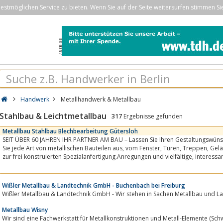
stmöglichen Service zu bieten. Wenn Sie auf der Seite weitersurfen stimmen Si
Handwerk
Metallhandwerk & Metallbau
Stahlbau & Leichtmetallbau
317
Ergebnisse gefunden
Metallbau Stahlbau Blechbearbeitung Gütersloh
SEIT ÜBER 60 JAHREN IHR PARTNER AM BAU – Lassen Sie Ihren Gestaltungswünsch
Sie jede Art von metallischen Bauteilen aus, vom Fenster, Türen, Treppen, Geländer, Balkone, Wintergärten bis
zur frei konstruierten Spezialanfe
Wißler Metallbau & Landtechnik GmbH - Buchenbach bei Freiburg
Wißler Metallbau & Landtechnik GmbH - Wir stehen in Sachen Metallbau und Lan
Metallbau Wisny
Wir sind eine Fachwerkstatt für Metallkonstruktionen und Metall-Elemente (Sch