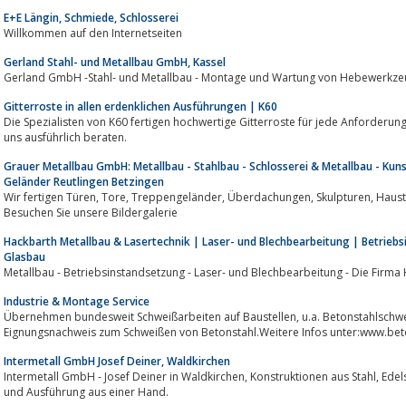
E+E Längin, Schmiede, Schlosserei
Willkommen auf den Internetseiten
Gerland Stahl- und Metallbau GmbH, Kassel
Gerland GmbH -Stahl- und Metallbau - Montage und Wartung von Hebewerkzeu
Gitterroste in allen erdenklichen Ausführungen | K60
Die Spezialisten von K60 fertigen hochwertige Gitterroste für jede Anforderung
uns ausführlich beraten.
Grauer Metallbau GmbH: Metallbau - Stahlbau - Schlosserei & Metallbau - Kun
Geländer Reutlingen Betzingen
Wir fertigen Türen, Tore, Treppengeländer, Überdachungen, Skulpturen, Haustüren und Treppen nach Ihren Wünschen
Besuchen Sie unsere Bildergalerie
Hackbarth Metallbau & Lasertechnik | Laser- und Blechbearbeitung | Betriebs
Glasbau
Metallbau - Betriebsinstandsetzung - Laser- und Blechbearbeitung - Die Firm
Industrie & Montage Service
Übernehmen bundesweit Schweißarbeiten auf Baustellen, u.a. Betonstahlschweißen nach DIN 4099, mit aktuellem
Eignungsnachweis zum Schweißen von Betonstahl.Weitere Infos unter:www.be
Intermetall GmbH Josef Deiner, Waldkirchen
Intermetall GmbH - Josef Deiner in Waldkirchen, Konstruktionen aus Stahl, Edelstahl und Aluminium. Beratung, Statik, Planung
und Ausführung aus einer Hand.