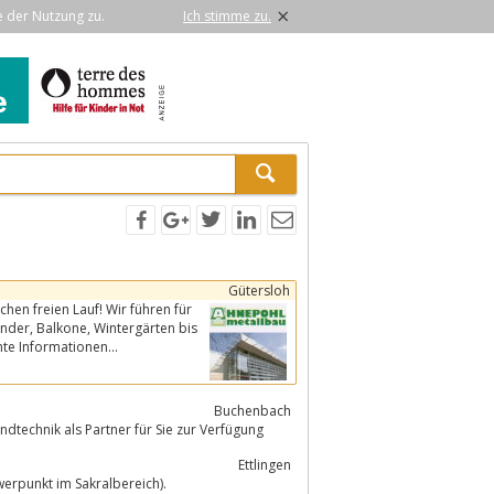
×
e der Nutzung zu.
Ich stimme zu.
Gütersloh
en freien Lauf! Wir führen für
rtigung.Anregungen und vielfältige, interessante Informationen...
Buchenbach
dtechnik als Partner für Sie zur Verfügung
Ettlingen
werpunkt im Sakralbereich).