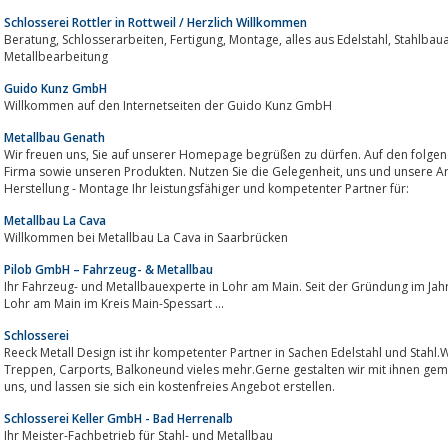
Schlosserei Rottler in Rottweil / Herzlich Willkommen
Beratung, Schlosserarbeiten, Fertigung, Montage, alles aus Edelstahl, Stahlbauarbeiten, Geländer, Gitter, Tore, Reparaturen,
Metallbearbeitung
Guido Kunz GmbH
Willkommen auf den Internetseiten der Guido Kunz GmbH
Metallbau Genath
Wir freuen uns, Sie auf unserer Homepage begrüßen zu dürfen. Auf den folgenden Seiten finden Sie Informationen zu unserer
Firma sowie unseren Produkten. Nutzen Sie die Gelegenheit, uns und unsere Arbeiten kennen zu lernen. Beratung - Planung -
Herstellung - Montage Ihr leistungsfähiger und kompetenter Partner für:
Metallbau La Cava
Willkommen bei Metallbau La Cava in Saarbrücken
Pilob GmbH – Fahrzeug- & Metallbau
Ihr Fahrzeug- und Metallbauexperte in Lohr am Main. Seit der Gründung im Jah
Lohr am Main im Kreis Main-Spessart ...
Schlosserei
Reeck Metall Design ist ihr kompetenter Partner in Sachen Edelstahl und Stahl.Wir fertige
Treppen, Carports, Balkoneund vieles mehr.Gerne gestalten wir mit ihnen gemeinsam ihr nächstes Projekt. Kontaktieren sie
uns, und lassen sie sich ein kostenfreies Angebot erstellen.
Schlosserei Keller GmbH - Bad Herrenalb
Ihr Meister-Fachbetrieb für Stahl- und Metallbau