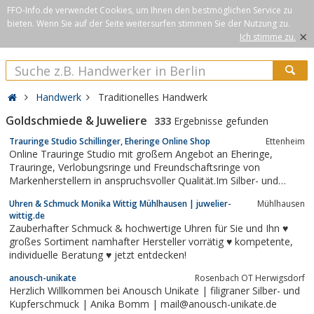
FFO-Info.de verwendet Cookies, um Ihnen den bestmöglichen Service zu
bieten. Wenn Sie auf der Seite weitersurfen stimmen Sie der Nutzung zu.
×
Ich stimme zu.
Handwerk
Traditionelles Handwerk
Goldschmiede & Juweliere
333
Ergebnisse gefunden
Trauringe Studio Schillinger, Eheringe Online Shop
Ettenheim
Online Trauringe Studio mit großem Angebot an Eheringe,
Trauringe, Verlobungsringe und Freundschaftsringe von
Markenherstellern in anspruchsvoller Qualität.Im Silber- und
Edelstahlbereich werden die neuesten Trends von namhaften
Uhren & Schmuck Monika Wittig Mühlhausen | juwelier-
Mühlhausen
Designern geführt.Auf der Suche nach dem perfekten Trauring,
wittig.de
beraten wir Sie gerne persönlich in...
Zauberhafter Schmuck & hochwertige Uhren für Sie und Ihn ♥
großes Sortiment namhafter Hersteller vorrätig ♥ kompetente,
individuelle Beratung ♥ jetzt entdecken!
anousch-unikate
Rosenbach OT Herwigsdorf
Herzlich Willkommen bei Anousch Unikate | filigraner Silber- und
Kupferschmuck | Anika Bomm | mail@anousch-unikate.de