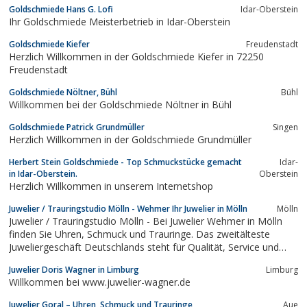
Goldschmiede Hans G. Lofi
Idar-Oberstein
Ihr Goldschmiede Meisterbetrieb in Idar-Oberstein
Goldschmiede Kiefer
Freudenstadt
Herzlich Willkommen in der Goldschmiede Kiefer in 72250
Freudenstadt
Goldschmiede Nöltner, Bühl
Bühl
Willkommen bei der Goldschmiede Nöltner in Bühl
Goldschmiede Patrick Grundmüller
Singen
Herzlich Willkommen in der Goldschmiede Grundmüller
Herbert Stein Goldschmiede - Top Schmuckstücke gemacht
Idar-
in Idar-Oberstein.
Oberstein
Herzlich Willkommen in unserem Internetshop
Juwelier / Trauringstudio Mölln - Wehmer Ihr Juwelier in Mölln
Mölln
Juwelier / Trauringstudio Mölln - Bei Juwelier Wehmer in Mölln
finden Sie Uhren, Schmuck und Trauringe. Das zweitälteste
Juweliergeschäft Deutschlands steht für Qualität, Service und
hochkarätige Produkte.
Juwelier Doris Wagner in Limburg
Limburg
Willkommen bei www.juwelier-wagner.de
Juwelier Goral – Uhren, Schmuck und Trauringe
Aue