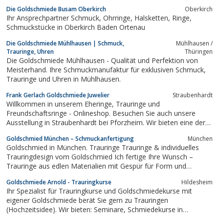
Die Goldschmiede Busam Oberkirch
Oberkirch
Ihr Ansprechpartner Schmuck, Ohrringe, Halsketten, Ringe,
Schmuckstücke in Oberkirch Baden Ortenau
Die Goldschmiede Mühlhausen | Schmuck,
Mühlhausen /
Trauringe, Uhren
Thüringen
Die Goldschmiede Mühlhausen - Qualität und Perfektion von
Meisterhand. Ihre Schmuckmanufaktur für exklusiven Schmuck,
Trauringe und Uhren in Mühlhausen.
Frank Gerlach Goldschmiede Juwelier
Straubenhardt
Willkommen in unserem Eheringe, Trauringe und
Freundschaftsringe - Onlineshop. Besuchen Sie auch unsere
Ausstellung in Straubenhardt bei Pforzheim. Wir bieten eine der
größten Trauringe Auswahl Deutschlands. Wir beraten Sie gerne
Goldschmied München – Schmuckanfertigung
München
und freuen uns auf Ihren Besuch.
Goldschmied in München. Trauringe Trauringe & individuelles
Trauringdesign vom Goldschmied Ich fertige Ihre Wunsch –
Trauringe aus edlen Materialien mit Gespür für Form und
Tragbarkeit. Ihr individuelles Symbol der Verbundenheit. Ihr
Goldschmiede Arnold - Trauringkurse
Hildesheim
persönliches Trauringdesign. Trauringe aus Platin, Gold...
Ihr Spezialist für Trauringkurse und Goldschmiedekurse mit
eigener Goldschmiede berät Sie gern zu Trauringen
(Hochzeitsidee). Wir bieten: Seminare, Schmiedekurse in
Hannover, Hildesheim.