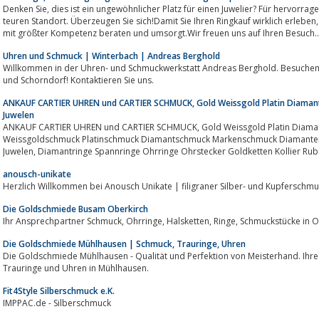
Denken Sie, dies ist ein ungewöhnlicher Platz für einen Juwelier? Für hervorragenden Kundenservice brauchen wir keinen
teuren Standort. Überzeugen Sie sich!Damit Sie Ihren Ringkauf wirklich erleben, werden Sie bei uns freundlich, ausführlich un
mit größter Kompetenz beraten und umsorgt.Wir freuen uns auf Ihren Besuch..
Uhren und Schmuck | Winterbach | Andreas Berghold
Willkommen in der Uhren- und Schmuckwerkstatt Andreas Berghold. Besuchen Sie unse
und Schorndorf! Kontaktieren Sie uns.
ANKAUF CARTIER UHREN und CARTIER SCHMUCK, Gold Weissgold Platin Diamant 
Juwelen
ANKAUF CARTIER UHREN und CARTIER SCHMUCK, Gold Weissgold Platin Diamant Brilliant Brillant Goldschmuck
Weissgoldschmuck Platinschmuck Diamantschmuck Markenschmuck Diamanten Br
anousch-unikate
Herzlich Willkommen bei Anousch Unikate | filigrane
Die Goldschmiede Busam Oberkirch
Ihr Ansprechpartner Schmuck, Ohrringe, Hals
Die Goldschmiede Mühlhausen | Schmuck, Trauringe, Uhren
Die Goldschmiede Mühlhausen - Qualität und Perfektion von Meisterhand. Ihr
Trauringe und Uhren in Mühlhausen.
Fit4Style Silberschmuck e.K.
IMPPAC.de - Silberschmuck