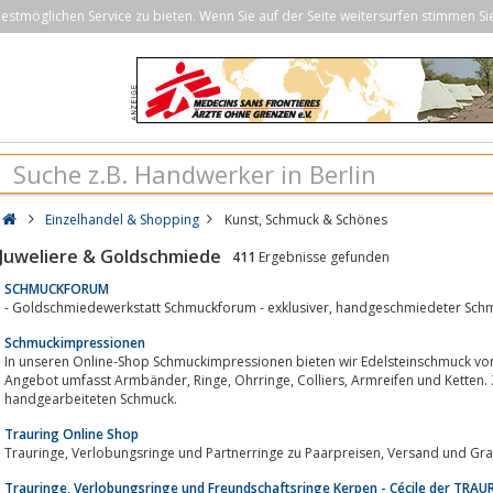
stmöglichen Service zu bieten. Wenn Sie auf der Seite weitersurfen stimmen Si
Einzelhandel & Shopping
Kunst, Schmuck & Schönes
Juweliere & Goldschmiede
411
Ergebnisse gefunden
SCHMUCKFORUM
- Goldschmiedewerkstatt Schmuckforum - exklusiver, handgeschmiede
Schmuckimpressionen
In unseren Online-Shop Schmuckimpressionen bieten wir Edelsteinschmuck vom
Angebot umfasst Armbänder, Ringe, Ohrringe, Colliers, Armreifen und Ketten. Zum größten Teil handelt es sich um
handgearbeiteten Schmuck.
Trauring Online Shop
Trauringe, Verlobungsringe und Partnerringe zu Paarpreisen
Trauringe, Verlobungsringe und Freundschaftsringe Kerpen - Cécile der TRAU