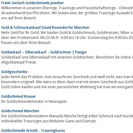
Frank Gerlach Goldschmiede Juwelier
Willkommen in unserem Eheringe, Trauringe und Freundschaftsringe - Onlineshop. Besuchen Sie auch unsere Ausstellung in
Straubenhardt bei Pforzheim. Wir bieten eine der größten Trauringe Auswahl 
uns auf Ihren Besuch.
Gold & Schmuckankauf David Rosendorfer München
Mehr Geld für Ihr Gold. Wir kaufen Gold & Goldschmuck, Goldmünzen, Silber und Edelmetalle persönlich gegen Bar oder
über den Postversand. Mo.Di.Mi.Fr. 9:00 bis 18 Uhr. Donnerstag bis 9:00 bis 2
freuen uns über Ihren Besuch.
Goldankauf – Silberankauf – Goldrechner | Pasigo
Goldankauf und Silberankauf mit unserem Goldrechner. Berechnen Sie onlin
Altgoldankauf Preise.
Goldgeschenke
Jeder kennt das Problem, man braucht ein Geschenk und weiß nicht, was man kaufen soll und Geldgeschenke sind nicht
besonders originell. Wie wäre es denn dann mal mit einem Geschenk aus Gold
Gold online kaufen und mit einer persönlichen Widmung hat man ein einzigarti
Goldschmied Knauer
Ihr Goldschmiedemeister in Neuruppin
Goldschmied München
Die Goldschmiedemeisterin Manuela Nitsche fertigt edlen Schmuck nach Kund
individuellen Trauringen aus Mokume-Gane und Damast.
Goldschmiede Arnold - Trauringkurse