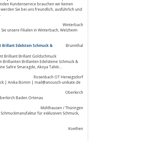
d
.
Winterbach
re Filialen in Winterbach, Welzheim
Brillant Edelstein Schmuck &
Brunnthal
illianten Brillanten Edelsteine Schmuck &
Juwelen, Diamantringe Spannringe Ohrringe Ohrstecker Goldketten Kollier Rubine Safire Smaragde, Akoya Tahiti...
Rosenbach OT Herwigsdorf
r Silber- und Kupferschmuck | Anika Bomm | mail@anousch-unikate.de
Oberkirch
ketten, Ringe, Schmuckstücke in Oberkirch Baden Ortenau
Mühlhausen / Thüringen
e Schmuckmanufaktur für exklusiven Schmuck,
Koethen