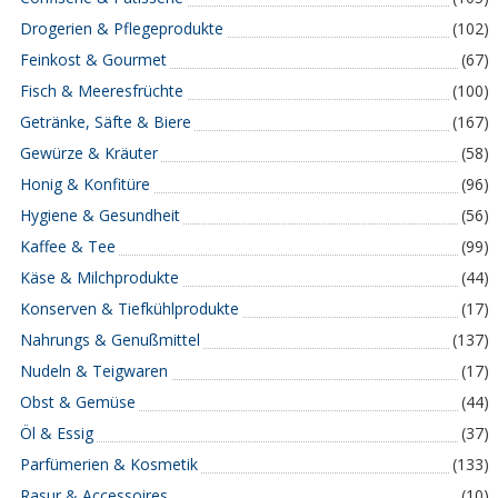
Drogerien & Pflegeprodukte
(102)
Feinkost & Gourmet
(67)
Fisch & Meeresfrüchte
(100)
Getränke, Säfte & Biere
(167)
Gewürze & Kräuter
(58)
Honig & Konfitüre
(96)
Hygiene & Gesundheit
(56)
Kaffee & Tee
(99)
Käse & Milchprodukte
(44)
Konserven & Tiefkühlprodukte
(17)
Nahrungs & Genußmittel
(137)
Nudeln & Teigwaren
(17)
Obst & Gemüse
(44)
Öl & Essig
(37)
Parfümerien & Kosmetik
(133)
Rasur & Accessoires
(10)