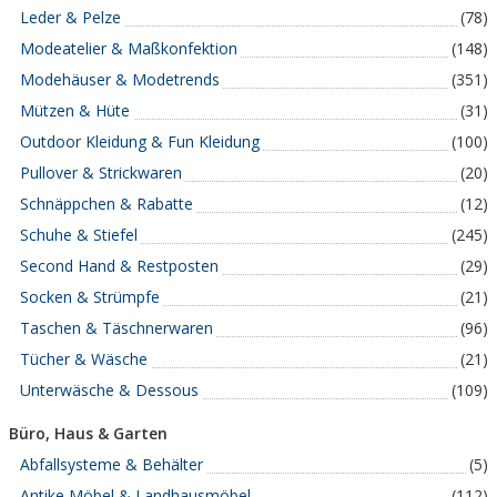
Leder & Pelze
(78)
Modeatelier & Maßkonfektion
(148)
Modehäuser & Modetrends
(351)
Mützen & Hüte
(31)
Outdoor Kleidung & Fun Kleidung
(100)
Pullover & Strickwaren
(20)
Schnäppchen & Rabatte
(12)
Schuhe & Stiefel
(245)
Second Hand & Restposten
(29)
Socken & Strümpfe
(21)
Taschen & Täschnerwaren
(96)
Tücher & Wäsche
(21)
Unterwäsche & Dessous
(109)
Büro, Haus & Garten
Abfallsysteme & Behälter
(5)
Antike Möbel & Landhausmöbel
(112)