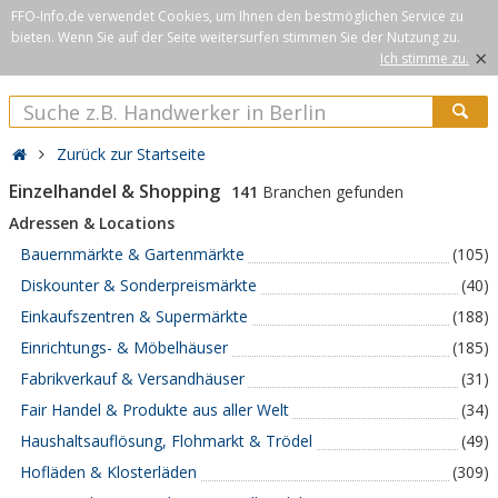
FFO-Info.de verwendet Cookies, um Ihnen den bestmöglichen Service zu
bieten. Wenn Sie auf der Seite weitersurfen stimmen Sie der Nutzung zu.
×
Ich stimme zu.
Zurück zur Startseite
Einzelhandel & Shopping
141
Branchen gefunden
Adressen & Locations
Bauernmärkte & Gartenmärkte
(105)
Diskounter & Sonderpreismärkte
(40)
Einkaufszentren & Supermärkte
(188)
Einrichtungs- & Möbelhäuser
(185)
Fabrikverkauf & Versandhäuser
(31)
Fair Handel & Produkte aus aller Welt
(34)
Haushaltsauflösung, Flohmarkt & Trödel
(49)
Hofläden & Klosterläden
(309)