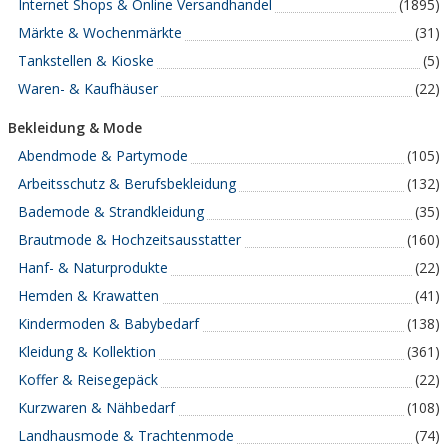
Internet Shops & Online Versandhandel
(1895)
Märkte & Wochenmärkte
(31)
Tankstellen & Kioske
(5)
Waren- & Kaufhäuser
(22)
Bekleidung & Mode
Abendmode & Partymode
(105)
Arbeitsschutz & Berufsbekleidung
(132)
Bademode & Strandkleidung
(35)
Brautmode & Hochzeitsausstatter
(160)
Hanf- & Naturprodukte
(22)
Hemden & Krawatten
(41)
Kindermoden & Babybedarf
(138)
Kleidung & Kollektion
(361)
Koffer & Reisegepäck
(22)
Kurzwaren & Nähbedarf
(108)
Landhausmode & Trachtenmode
(74)