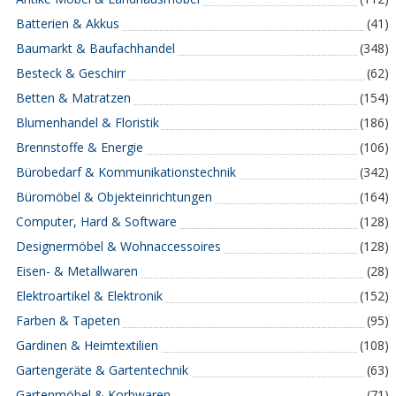
Batterien & Akkus
(41)
Baumarkt & Baufachhandel
(348)
Besteck & Geschirr
(62)
Betten & Matratzen
(154)
Blumenhandel & Floristik
(186)
Brennstoffe & Energie
(106)
Bürobedarf & Kommunikationstechnik
(342)
Büromöbel & Objekteinrichtungen
(164)
Computer, Hard & Software
(128)
Designermöbel & Wohnaccessoires
(128)
Eisen- & Metallwaren
(28)
Elektroartikel & Elektronik
(152)
Farben & Tapeten
(95)
Gardinen & Heimtextilien
(108)
Gartengeräte & Gartentechnik
(63)
Gartenmöbel & Korbwaren
(71)