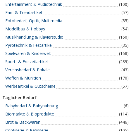
Entertainment & Audiotechnik
(100)
Fan- & Trendartikel
(57)
Fotobedarf, Optik, Multimedia
(85)
Modellbau & Hobbys
(54)
Musikhandlung & Klavierstudio
(160)
Pyrotechnik & Festartikel
(35)
Spielwaren & Kinderwelt
(168)
Sport- & Freizeitartikel
(289)
Vereinsbedarf & Pokale
(43)
Waffen & Munition
(170)
Werbeartikel & Gutscheine
(57)
Täglicher Bedarf
Babybedarf & Babynahrung
(6)
Biomärkte & Bioprodukte
(114)
Brot & Backwaren
(446)
Confiserie & Patisserie
(105)