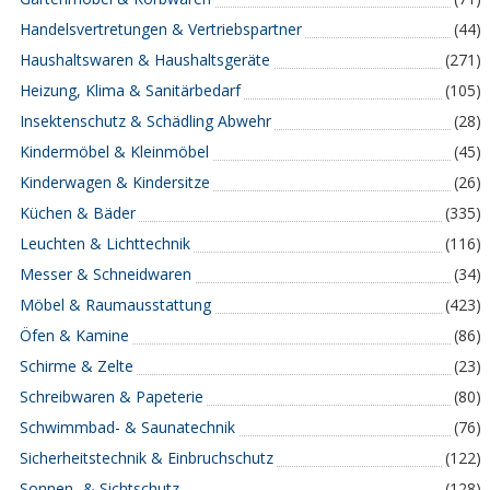
Handelsvertretungen & Vertriebspartner
(44)
Haushaltswaren & Haushaltsgeräte
(271)
Heizung, Klima & Sanitärbedarf
(105)
Insektenschutz & Schädling Abwehr
(28)
Kindermöbel & Kleinmöbel
(45)
Kinderwagen & Kindersitze
(26)
Küchen & Bäder
(335)
Leuchten & Lichttechnik
(116)
Messer & Schneidwaren
(34)
Möbel & Raumausstattung
(423)
Öfen & Kamine
(86)
Schirme & Zelte
(23)
Schreibwaren & Papeterie
(80)
Schwimmbad- & Saunatechnik
(76)
Sicherheitstechnik & Einbruchschutz
(122)
Sonnen- & Sichtschutz
(128)