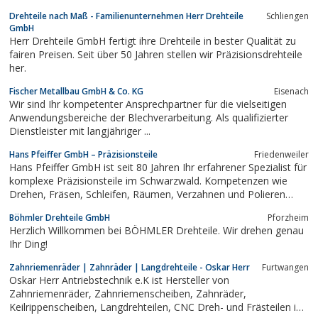
Drehteile nach Maß - Familienunternehmen Herr Drehteile
Schliengen
GmbH
Herr Drehteile GmbH fertigt ihre Drehteile in bester Qualität zu
fairen Preisen. Seit über 50 Jahren stellen wir Präzisionsdrehteile
her.
Fischer Metallbau GmbH & Co. KG
Eisenach
Wir sind Ihr kompetenter Ansprechpartner für die vielseitigen
Anwendungsbereiche der Blechverarbeitung. Als qualifizierter
Dienstleister mit langjähriger ...
Hans Pfeiffer GmbH – Präzisionsteile
Friedenweiler
Hans Pfeiffer GmbH ist seit 80 Jahren Ihr erfahrener Spezialist für
komplexe Präzisionsteile im Schwarzwald. Kompetenzen wie
Drehen, Fräsen, Schleifen, Räumen, Verzahnen und Polieren
gehören zu unseren Spezialgebieten.
Böhmler Drehteile GmbH
Pforzheim
Herzlich Willkommen bei BÖHMLER Drehteile. Wir drehen genau
Ihr Ding!
Zahnriemenräder | Zahnräder | Langdrehteile - Oskar Herr
Furtwangen
Oskar Herr Antriebstechnik e.K ist Hersteller von
Zahnriemenräder, Zahnriemenscheiben, Zahnräder,
Keilrippenscheiben, Langdrehteilen, CNC Dreh- und Frästeilen in