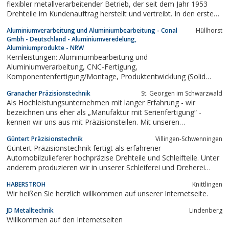
flexibler metallverarbeitender Betrieb, der seit dem Jahr 1953
Drehteile im Kundenauftrag herstellt und vertreibt. In den ersten
Jahren unseres Bestehens wurden hauptsächlich
Aluminiumverarbeitung und Aluminiumbearbeitung - Conal
Hüllhorst
Uhrenbestandteile für die Uhrenindustrie hergestellt. Nach dieser
Gmbh - Deutschland - Aluminiumveredelung,
Phase wurden Drehteile mit einem...
Aluminiumprodukte - NRW
Kernleistungen: Aluminiumbearbeitung und
Aluminiumverarbeitung, CNC-Fertigung,
Komponentenfertigung/Montage, Produktentwicklung (Solid
Works/Mastercam), Kernkompetenz ist die Logistikleistung rund
Granacher Präzisionstechnik
St. Georgen im Schwarzwald
um den Werkstoff Aluminium.
Als Hochleistungsunternehmen mit langer Erfahrung - wir
bezeichnen uns eher als „Manufaktur mit Serienfertigung“ -
kennen wir uns aus mit Präzisionsteilen. Mit unseren
hochqualifizierten Mitarbeitern fertigen wir einfache, aber auch
Güntert Präzisionstechnik
Villingen-Schwenningen
hochkomplexe Teile aus allen Materialien (Stahl, Edelstahl,
Güntert Präzisionstechnik fertigt als erfahrener
Aluminium, Bronze, Kupfer, Bronze...
Automobilzulieferer hochpräzise Drehteile und Schleifteile. Unter
anderem produzieren wir in unserer Schleiferei und Dreherei
Achsen, Wellen, Hydraulikkomponenten, geschliffene Drehteile
HABERSTROH
Knittlingen
geschliffene Präzisionsteile, geschliffene Achsen, geschliffene
Wir heißen Sie herzlich willkommen auf unserer Internetseite.
Wellen, uvm.
JD Metalltechnik
Lindenberg
Willkommen auf den Internetseiten