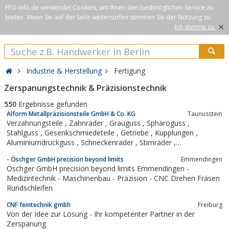
FFO-Info.de verwendet Cookies, um Ihnen den bestmöglichen Service zu
bieten. Wenn Sie auf der Seite weitersurfen stimmen Sie der Nutzung zu.
×
Ich stimme zu.
Industrie & Herstellung
Fertigung
Zerspanungstechnik & Präzisionstechnik
550
Ergebnisse gefunden
Alform Metallpräzisionsteile GmbH & Co. KG
Taunusstein
Verzahnungsteile , Zahnräder , Grauguss , Sphäroguss ,
Stahlguss , Gesenkschmiedeteile , Getriebe , Kupplungen ,
Aluminiumdruckguss , Schneckenräder , Stirnräder ,
Innenzahnkränze , geschliffene Zahnräder, Wellen ,
- Öschger GmbH precision beyond limits
Emmendingen
Maschinenrahmen , Maschinenbett , Schweißbaugruppen ,
Öschger GmbH precision beyond limits Emmendingen -
Schrägverzahnung , Kegelräder ,...
Medizintechnik - Maschinenbau - Präzision - CNC Drehen Fräsen
Rundschleifen
CNF feintechnik gmbh
Freiburg
Von der Idee zur Lösung - Ihr kompetenter Partner in der
Zerspanung