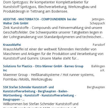
Dorn Spritzguss: Ihr kompetenter Komplettanbieter für
Kunststoff Spritzguss, Blechverarbeitung, Werkzeugbau und
Produktdesign in Tettnang am Bodensee.
ADDITIVE - MASTERBATCH - COMPOUNDIEREN bei der
Jettingen-
Walter Zink GmbH
Scheppach
Zink Kunststoffe - Compounds und Feinvermahlung sind unsere
Geschäftsfelder. Die Schwerpunkte unserer Tätigkeiten liegen in
der Lohngranulierung von Standardpolymeren und technischen
Kunststoffen.
KraussMaffei
Parsdorf
KraussMaffei ist einer der weltweit führenden Hersteller von
Maschinen und Anlagen für die Produktion und Verarbeitung von
Kunststoff und Gummi. Unsere Marke steht für
Spitzentechnologie – seit mehr als 180 Jahren. Unser
Solutions for Plastics - Otto Männer GmbH - Barnes Group
Bahlingen
Leistungsspektrum umfasst sämtliche Technologien in der
Inc
a.K.
Spritzgieß, Extrusions- und Reaktionstechnik.
Maenner Group - Heißkanalsysteme / Hot runner systems,
Formbau /Molds, Werkzeugbau
SSK Stefan Schmider Kunststoff- und
Berghaupten
Kunststoffverarbeitung - Berghaupten - Baden-
Württemberg - Kunststoff - Kunststoffverarbeitung -
Baugruppen - ...
Willkommen bei Stefan Schmider Kunststoff und