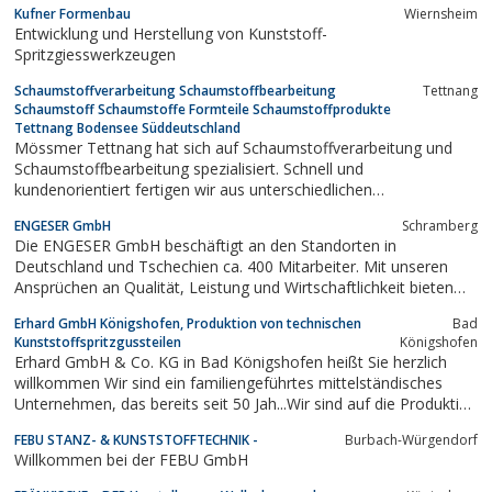
Kufner Formenbau
Wiernsheim
Formstabilität ist Polyurethan ein idealer Werkstoff, um Ästhetik,
Entwicklung und Herstellung von Kunststoff-
Ergonomie und...
Spritzgiesswerkzeugen
Schaumstoffverarbeitung Schaumstoffbearbeitung
Tettnang
Schaumstoff Schaumstoffe Formteile Schaumstoffprodukte
Tettnang Bodensee Süddeutschland
Mössmer Tettnang hat sich auf Schaumstoffverarbeitung und
Schaumstoffbearbeitung spezialisiert. Schnell und
kundenorientiert fertigen wir aus unterschiedlichen
Schaumstoffen Koffereinlagen sowie Formteile und
EN­GESER GmbH
Schram­berg
Schaumstoffprodukte.Auf unserer Internetseite erfahren Sie
Die ENGESER GmbH beschäftigt an den Standorten in
Wissenswertes zur Schaumstoffverarbeitung bei Mössmer in...
Deutschland und Tschechien ca. 400 Mitarbeiter. Mit unseren
Ansprüchen an Qualität, Leistung und Wirtschaftlichkeit bieten
wir im Bereich der Kabelkonfektion kundenorientierte
Erhard GmbH Königshofen, Produktion von technischen
Bad
Systemlösungen und das komplette Portfolio an Aderendhülsen
Kunststoffspritzgussteilen
Königshofen
sowie technische Kunststoffteile.
Erhard GmbH & Co. KG in Bad Königshofen heißt Sie herzlich
willkommen Wir sind ein familiengeführtes mittelständisches
Unternehmen, das bereits seit 50 Jah...Wir sind auf die Produktion
von technischen Kunststoffspritzgussteilen sowie auf die
FEBU STANZ- & KUNSTSTOFFTECHNIK -
Burbach-Würgendorf
Herstellung veredelter Kunststoffprodukte spezialisiert.
Willkommen bei der FEBU GmbH