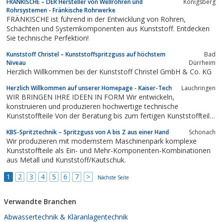
FRÄNKISCHE – DER Hersteller von Wellrohren und
Königsberg
Rohrsystemen - Fränkische Rohrwerke
FRÄNKISCHE ist führend in der Entwicklung von Rohren,
Schächten und Systemkomponenten aus Kunststoff. Entdecken
Sie technische Perfektion!
Kunststoff Christel – Kunststoffspritzguss auf höchstem
Bad
Niveau
Dürrheim
Herzlich Willkommen bei der Kunststoff Christel GmbH & Co. KG
Herzlich Willkommen auf unserer Homepage - Kaiser-Tech
Lauchringen
WIR BRINGEN IHRE IDEEN IN FORM Wir entwickeln,
konstruieren und produzieren hochwertige technische
Kunststoffteile Von der Beratung bis zum fertigen Kunststoffteil
Wir sind die erste Anlaufstelle für komplizierte wie auch einfache
KBS-Spritztechnik – Spritzguss von A bis Z aus einer Hand
Schonach
Spritzwerkzeuge. – Vorserienteile – Serienteile –
Wir produzieren mit modernstem Maschinenpark komplexe
Zweikomponententeile – Etagenwerkzeuge Dank...
Kunststoffteile als Ein- und Mehr-Komponenten-Kombinationen
aus Metall und Kunststoff/Kautschuk.
1
2
3
4
5
6
7
>
Nächste Seite
Verwandte Branchen
Abwassertechnik & Kläranlagentechnik