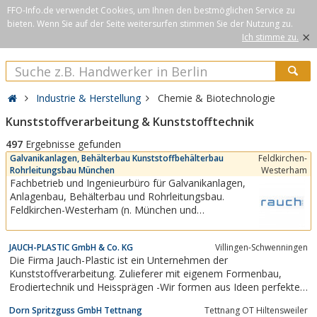
FFO-Info.de verwendet Cookies, um Ihnen den bestmöglichen Service zu
bieten. Wenn Sie auf der Seite weitersurfen stimmen Sie der Nutzung zu.
×
Ich stimme zu.
Industrie & Herstellung
Chemie & Biotechnologie
Kunststoffverarbeitung & Kunststofftechnik
497
Ergebnisse gefunden
Galvanikanlagen, Behälterbau Kunststoffbehälterbau
Feldkirchen-
Rohrleitungsbau München
Westerham
Fachbetrieb und Ingenieurbüro für Galvanikanlagen,
Anlagenbau, Behälterbau und Rohrleitungsbau.
Feldkirchen-Westerham (n. München und
Rosenheim).Unser Ingenieurbüro für Galvanik verfügt
über fundierte wissenschaftlich-technische
JAUCH-PLASTIC GmbH & Co. KG
Villingen-Schwenningen
Kompetenz.Individuelle Beratung und professionelle
Die Firma Jauch-Plastic ist ein Unternehmen der
Ausführung für die Umsetzung Ihrer...
Kunststoffverarbeitung. Zulieferer mit eigenem Formenbau,
Erodiertechnik und Heissprägen -Wir formen aus Ideen perfekte
Kunststoffteile
Dorn Spritzguss GmbH Tettnang
Tettnang OT Hiltensweiler