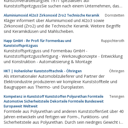
KunstoffverarbeitungSeit 1971 spezialisiert auf
KunststoffspritzgussSie suchen nach einem Unternehmen, das
individuelle Spritzgussteile nach Ihren Wünschen herstellt?Als
Aluminiumoxid Al2o3 Zirkonoxid Zro2 Technische Keramik
Dornstetten
kundenorientiertes Unternehmen stellen wir uns mit einem
Kläger informiert über Aluminiumoxid und Al2o3 sowie
kompletten Leistungsangebot neuen Herausforderungen.
Zirkonoxid (Zro2) und die Technische Keramik. Weitere Begriffe
sind Keramikdüsen und Mahlscheiben.
Happ GmbH - Ihr Profi für Formenbau und
Ruppichteroth
Kunststoffspritzguss
Kunststoffspritzguss und Formenbau GmbH -
Kunststoffspritzgussfertigung - Werkzeugkonzepte - Entwicklung
und Konstruktion - Automatisierung & Montage
HKT | Hohenloher Kunststofftechnik - Öhringen
Öhringen
Als internationaler Automobilzulieferer und Partner der
Elektroindustrie produzieren wir komplexe Kunststoffteile und
Baugruppen aus Thermo- und Duroplasten.
Kompetenz in Kunststoff Kunststoffen Polyurethan Formteile
Teningen
Automotive Sicherheitsteile Dekorteile Formteile Bundesweit
Europaweit Weltweit
Formteile aus Polyurethan und anderen KunststoffenSeit über 40
Jahren entwickeln und fertigen wir Form-, Funktions- und
Sicherheitsteile aus Polyurethan. Durch sein niedriges Gewicht in
Verbindung mit Schlagzähigkeit, Steifigkeit und hoher