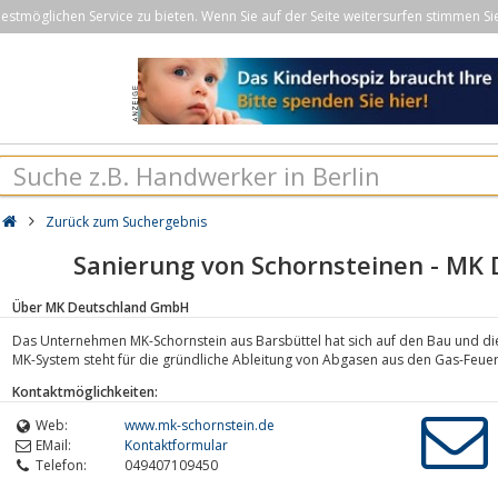
stmöglichen Service zu bieten. Wenn Sie auf der Seite weitersurfen stimmen Si
Zurück zum Suchergebnis
Sanierung von Schornsteinen - MK
Über MK Deutschland GmbH
Das Unternehmen MK-Schornstein aus Barsbüttel hat sich auf den Bau und die
MK-System steht für die gründliche Ableitung von Abgasen aus den Gas-Feuer
Kontaktmöglichkeiten:
Web:
www.mk-schornstein.de
EMail:
Kontaktformular
Telefon:
049407109450