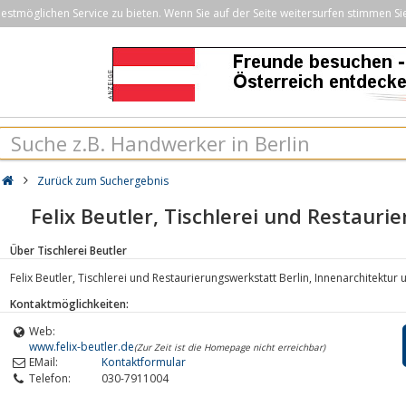
stmöglichen Service zu bieten. Wenn Sie auf der Seite weitersurfen stimmen Si
Zurück zum Suchergebnis
Felix Beutler, Tischlerei und Restauri
Über Tischlerei Beutler
Felix Beutler, Tischlerei und Restaurierungswerkstatt Berlin, Innenarchitektur 
Kontaktmöglichkeiten:
Web:
www.felix-beutler.de
(Zur Zeit ist die Homepage nicht erreichbar)
EMail:
Kontaktformular
Telefon:
030-7911004