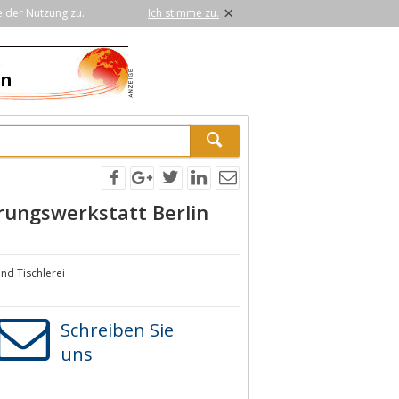
×
e der Nutzung zu.
Ich stimme zu.
erungswerkstatt Berlin
und Tischlerei
Schreiben Sie
uns