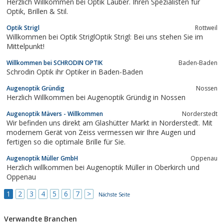
Herzlich Willkommen bei Optik Lauber. Ihren Spezialisten für
Optik, Brillen & Stil.
Optik Strigl
Rottweil
Willkommen bei Optik StriglOptik Strigl: Bei uns stehen Sie im
Mittelpunkt!
Willkommen bei SCHRODIN OPTIK
Baden-Baden
Schrodin Optik ihr Optiker in Baden-Baden
Augenoptik Gründig
Nossen
Herzlich Willkommen bei Augenoptik Gründig in Nossen
Augenoptik Mävers - Willkommen
Norderstedt
Wir befinden uns direkt am Glashütter Markt in Norderstedt. Mit
modernem Gerät von Zeiss vermessen wir Ihre Augen und
fertigen so die optimale Brille für Sie.
Augenoptik Müller GmbH
Oppenau
Herzlich willkommen bei Augenoptik Müller in Oberkirch und
Oppenau
1
2
3
4
5
6
7
>
Nächste Seite
Verwandte Branchen