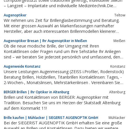
computergestützt sowie traditionell gefertigt, individuelle Silikon
– Langzeit – Implantate und individuelle Medizintechnik.Die
moderne allergiefreie Kunststoffaugenprothetik ergänzt perfekt
Augenoptiker
Teltow
das Versorgungsangebot. Einziger Hersteller weicher
Wir nehmen uns Zeit für Brillenglasbestimmung und Beratung.
Augenprothesen....
Mit einer grossen Auswahl an Markenfassungen namhafter
Hersteller, aber auch interessanten Brillenmodellen kleinerer
Produzenten können wir beinahe jeden Wunsch erfüllen. Für
Augenoptiker Bresan | Ihr Augenoptiker in Meißen
Meißen
Contactlinsenträger sind wir kompetente Ansprechpartner für
Ob die neue modische Brille, der Umgang mit Ihren
weiche und formstabile...
Kontaktlinsen oder Fragen rund um Ihre Sehstärke Ihr Anliegen
sind – wir beraten Sie jederzeit persönlich und umfassend, denn
bei uns hat Qualität noch Tradition. Dafür stehen wir mit
Augenweide Konstanz
Konstanz
erfahrenen Mitarbeitern und umfassendem Service.
Unsere Leistungen Augenmessung (ZEISS i.Profiler, Rodenstock)
Beratung Brillen, Holzbrillen, Titanbrillen Kontaktlinsen: Tages, -
2-Wochen-, Monatslinsen, Mehrstärkenlinsen . Vereinbaren Sie
für eine Vermessung bitte einen einen Termin info@augenweide-
BERGER Brillen | Ihr Optiker in Altenburg
Altenburg
konstanz.de +49 7531 26222
Brillen und Kontaktlinsen von BERGER: Augenoptiker mit
Tradition. Besuchen Sie uns im Herzen der Skatstadt Altenburg
auf dem Kornmarkt 11!
Brille kaufen | Mühlacker | SIEGERIST AUGENOPTIK GmbH
Mühlacker
Bei der SIEGERIST AUGENOPTIK GmbH erhalten Sie eine große
Auswahl an Brillen und Kontaktlinsen. Dazu bieten wir weitere