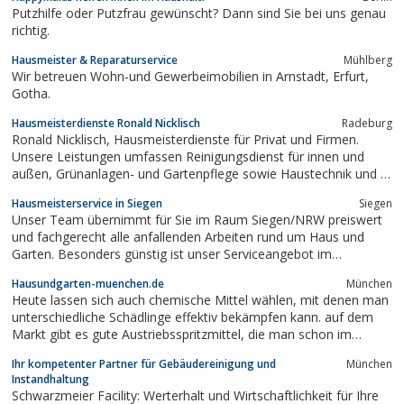
Putzhilfe oder Putzfrau gewünscht? Dann sind Sie bei uns genau
richtig.
Hausmeister & Reparaturservice
Mühlberg
Wir betreuen Wohn-und Gewerbeimobilien in Arnstadt, Erfurt,
Gotha.
Hausmeisterdienste Ronald Nicklisch
Radeburg
Ronald Nicklisch, Hausmeisterdienste für Privat und Firmen.
Unsere Leistungen umfassen Reinigungsdienst für innen und
außen, Grünanlagen- und Gartenpflege sowie Haustechnik und -
verwaltungarbeiten.
Hausmeisterservice in Siegen
Siegen
Unser Team übernimmt für Sie im Raum Siegen/NRW preiswert
und fachgerecht alle anfallenden Arbeiten rund um Haus und
Garten. Besonders günstig ist unser Serviceangebot im
Winterdienst, beim Kehrdienst und bei der Gartenpflege. Hier
Hausundgarten-muenchen.de
München
bieten wir Ihnen Saisonverträge mit unschlagbaren Preisen an.
Heute lassen sich auch chemische Mittel wählen, mit denen man
Viele Privat- und Firmenkunden sowie...
unterschiedliche Schädlinge effektiv bekämpfen kann. auf dem
Markt gibt es gute Austriebsspritzmittel, die man schon im
Frühling anwenden sollte. Überdies gibt es auch spezielle
Ihr kompetenter Partner für Gebäudereinigung und
München
Leimringe, die man um die Stämme binden soll. Gut wäre es,
Instandhaltung
diese Leimringe schon im...
Schwarzmeier Facility: Werterhalt und Wirtschaftlichkeit für Ihre