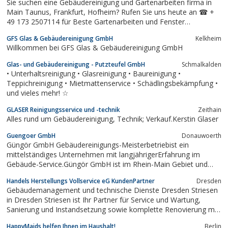
Sie suchen eine Gebäudereinigung und Gartenarbeiten firma in
Main Taunus, Frankfurt, Hofheim? Rufen Sie uns heute an ☎ +
49 173 2507114 für Beste Gartenarbeiten und Fenster
Reinigungsfirma in Ihrer Bereich
GFS Glas & Gebäudereinigung GmbH
Kelkheim
Willkommen bei GFS Glas & Gebäudereinigung GmbH
Glas- und Gebäudereinigung - Putzteufel GmbH
Schmalkalden
• Unterhaltsreinigung • Glasreinigung • Baureinigung •
Teppichreinigung • Mietmattenservice • Schädlingsbekämpfung •
und vieles mehr! ☆
GLASER Reinigungsservice und -technik
Zeithain
Alles rund um Gebäudereinigung, Technik; Verkauf.Kerstin Glaser
Guengoer GmbH
Donauwoerth
Güngör GmbH Gebäudereinigungs-Meisterbetriebist ein
mittelständiges Unternehmen mit langjährigerErfahrung im
Gebäude-Service.Güngör GmbH ist im Rhein-Main Gebiet und
Bayern tätig.
Handels Herstellungs Vollservice eG KundenPartner
Dresden
Gebäudemanagement und technische Dienste Dresden Striesen
in Dresden Striesen ist Ihr Partner für Service und Wartung,
Sanierung und Instandsetzung sowie komplette Renovierung mit
allen Gewerken im und rund ums Haus.
HappyMaids helfen Ihnen im Haushalt!
Berlin