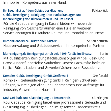
Immobilie - Kompetenz aus einer Hand.
Ihr Spezialist auf dem Gebiet der Glas- und
Fuldabrück
Gebäudereinigung, Reinigung Photovoltaikanlagen und
Innenreinigung von Büroräumen in und um Kassel.
Für die Gebäudereinigung in Kassel bieten wir neben der
Reinigung von Geschäftsräumen eine Fülle an weiteren
Serviceleistungen für saubere Räume und Immobilien an. Neben
einer professionellen Glas- und Gebäudereinigung bieten wir
Immobilienservice Christopher Guttek
Bad Salzdetfurth
privaten Haushalten und Unternehmen weitere
Hausverwaltung und Gebäudeservice - Ihr kompetenter Partner.
Reinigungsmethoden an. Zur professionellen Reinigung...
klarreinigung.de Reinigungsbetrieb seit 1999 für Sie im Einsatz.
Berlin
Mit qualifizierten Reinigungsfachleutensorgen wir bei Klein- und
Grosskundenfür perfekte Sauberkeit.Unsere Fachkräfte befreien
täglich Büro-, Laden- und Gewerbeflächensowie Fassaden von
den unterschiedlichsten Verschmutzungen.Was dürfen wir für Sie
Komplex Gebäudereinigung GmbH,Greifswald
Greifswald
Reinigen?
Komplex - Gebaeudereinigung GmbH, Reinigen-Schuetzen-
Pflegen, Wir reinigen allen und uebernehmen Ihre Auftraege für
Industrie, Gewerbe und Haushalte.
Kovi Gebäude und Glasreinigung Bodenseekreis
Überlingen
Kovi Gebäude Reinigung bietet eine professionelle Gebäude und
Glasreinigung in Überlingen und im gesamten Bodenseekreis.