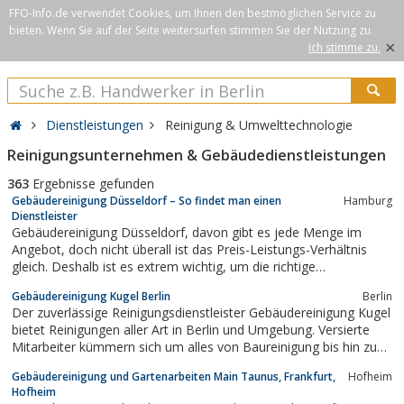
FFO-Info.de verwendet Cookies, um Ihnen den bestmöglichen Service zu
bieten. Wenn Sie auf der Seite weitersurfen stimmen Sie der Nutzung zu.
×
Ich stimme zu.
Dienstleistungen
Reinigung & Umwelttechnologie
Reinigungsunternehmen & Gebäudedienstleistungen
363
Ergebnisse gefunden
Gebäudereinigung Düsseldorf – So findet man einen
Hamburg
Dienstleister
Gebäudereinigung Düsseldorf, davon gibt es jede Menge im
Angebot, doch nicht überall ist das Preis-Leistungs-Verhältnis
gleich. Deshalb ist es extrem wichtig, um die richtige
Entscheidung treffen zu können, dass man zum einen unbedingt
Gebäudereinigung Kugel Berlin
Berlin
und zwingend Vergleiche macht und zum anderen ist es zu
Der zuverlässige Reinigungsdienstleister Gebäudereinigung Kugel
empfehlen, dass man sich von...
bietet Reinigungen aller Art in Berlin und Umgebung. Versierte
Mitarbeiter kümmern sich um alles von Baureinigung bis hin zu
Büroreinigung und Praxisreinigung.Unsere Reinigungsfirma
Gebäudereinigung und Gartenarbeiten Main Taunus, Frankfurt,
Hofheim
hinterlässt Ihr Reinigungsobjekt sauber, ordentlich und gepflegt.
Hofheim
Eine Umgebung zum...