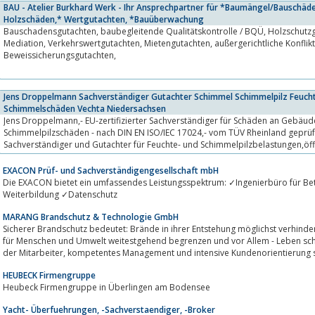
BAU - Atelier Burkhard Werk - Ihr Ansprechpartner für *Baumängel/Bauschäd
Holzschäden,* Wertgutachten, *Bauüberwachung
Bauschadensgutachten, baubegleitende Qualitätskontrolle / BQÜ, Holzschutzgutachten, Schiedsgutachten,
Mediation, Verkehrswertgutachten, Mietengutachten, außergerichtliche Konfliktbeilegung bei Baustreitigkeiten,
Beweissicherungsgutachten,
Jens Droppelmann Sachverständiger Gutachter Schimmel Schimmelpilz Feuc
Schimmelschäden Vechta Niedersachsen
Jens Droppelmann,- EU-zertifizierter Sachverständiger für Schäden an Gebäude
Schimmelpilzschäden - nach DIN EN ISO/IEC 17024,- vom TÜV Rheinland geprüft
Sachverständiger und Gutachter für Feuchte- und Schimmelpilzbelastungen,öffe
vereidigter...
EXACON Prüf- und Sachverständigengesellschaft mbH
Die EXACON bietet ein umfassendes Leistungsspektrum: ✓Ingenierbüro für Betriebssicherheit ✓TRG
Weiterbildung ✓Datenschutz
MARANG Brandschutz & Technologie GmbH
Sicherer Brandschutz bedeutet: Brände in ihrer Entstehung möglichst verhindern bzw. s
für Menschen und Umwelt weitestgehend begrenzen und vor Allem - Leben sc
der Mitarbeiter, kompetentes Management und intensive Kundenorientierung
HEUBECK Firmengruppe
Heubeck Firmengruppe in Überlingen am Bodensee
Yacht- Überfuehrungen, -Sachverstaendiger, -Broker