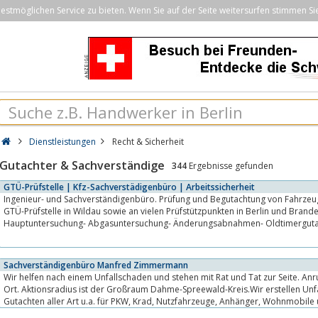
stmöglichen Service zu bieten. Wenn Sie auf der Seite weitersurfen stimmen Si
Dienstleistungen
Recht & Sicherheit
Gutachter & Sachverständige
344
Ergebnisse gefunden
GTÜ-Prüfstelle | Kfz-Sachverstädigenbüro | Arbeitssicherheit
Ingenieur- und Sachverständigenbüro. Prüfung und Begutachtung von Fahrze
GTÜ-Prüfstelle in Wildau sowie an vielen Prüfstützpunkten in Berlin und Brand
Hauptuntersuchung- Abgasuntersuchung- Änderungsabnahmen- Oldtimergutacht
Sachverständigenbüro Manfred Zimmermann
Wir helfen nach einem Unfallschaden und stehen mit Rat und Tat zur Seite. Anruf genügt, wi
Ort. Aktionsradius ist der Großraum Dahme-Spreewald-Kreis.Wir erstellen Unf
Gutachten aller Art u.a. für PKW, Krad, Nutzfahrzeuge, Anhänger, Wohnmobile umd OldtimerUnsere
Dienstleistungen:*...