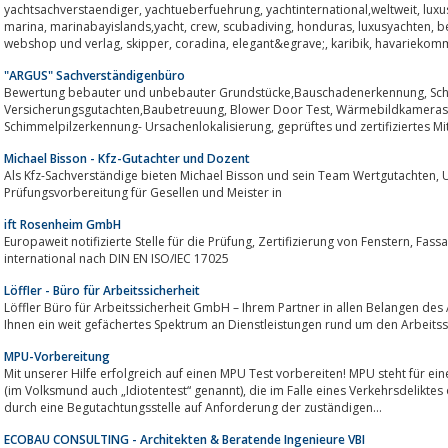
yachtsachverstaendiger, yachtueberfuehrung, yachtinternational,weltweit, lux
marina, marinabayislands,yacht, crew, scubadiving, honduras, luxusyachten, b
webshop und verlag, skipper, coradina, elegant&egrave;, karibik, havariekommi
"ARGUS" Sachverständigenbüro
Bewertung bebauter und unbebauter Grundstücke,Bauschadenerkennung, Schäden an Gebäuden,
Versicherungsgutachten,Baubetreuung, Blower Door Test, Wärmebildkameras, Kanal TV- Rohrkameraanalyse,
Schimmelpilzerkennung- Ursachenlokalisierung, geprüf
Michael Bisson - Kfz-Gutachter und Dozent
Als Kfz-Sachverständige bieten Michael Bisson und sein Team Wertgutachten, Unfallgutachten aber auch Kurse zur
Prüfungsvorbereitung für Gesellen und Meister in
ift Rosenheim GmbH
Europaweit notifizierte Stelle für die Prüfung, Zertifizierung von Fenstern, Fassaden, Türen, Toren, Glas, Baustoffen und
international nach DIN EN ISO/IEC 17025
Löffler - Büro für Arbeitssicherheit
Löffler Büro für Arbeitssicherheit GmbH – Ihrem Partner in allen Belangen des Arbeits- und Gesundheitsschutzes.Wir bietet
Ihnen ein weit gefächertes Spektrum an Dienstleistungen rund um den Arbeitss
MPU-Vorbereitung
Mit unserer Hilfe erfolgreich auf einen MPU Test vorbereiten! MPU steht für e
(im Volksmund auch „Idiotentest“ genannt), die im Falle eines Verkehrsdeliktes oder bei Auffälligkeiten im Straßenverkehr
durch eine Begutachtungsstelle auf Anforderung der zuständigen...
ECOBAU CONSULTING - Architekten & Beratende Ingenieure VBI