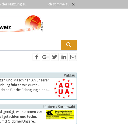
×
e der Nutzung zu.
Ich stimme zu.
Wildau
ugen und Maschinen.An unserer
enburg führen wir durch:-
en für die Erlangung eines...
Lübben / Spreewald
r kommen vor
allgutachten und techn.