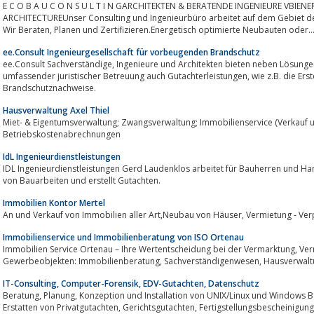
E C O B A U C O N S U L T I N GARCHITEKTEN & BERATENDE INGENIEURE VBIENERGY DESIGN & SUSTAINABLE
ARCHITECTUREUnser Consulting und Ingenieurbüro arbeitet auf dem Gebiet de
Wir Beraten, Planen und Zertifizieren.Energetisch optimierte Neubauten oder..
ee.Consult Ingenieurgesellschaft für vorbeugenden Brandschutz
ee.Consult Sachverständige, Ingenieure und Architekten bieten neben Lösungen zum vorbeugenden Brandschutz,
umfassender juristischer Betreuung auch Gutachterleistungen, wie z.B. die Erstellung von Brandschutzgutachten oder
Brandschutznachweise.
Hausverwaltung Axel Thiel
Miet- & Eigentumsverwaltung; Zwangsverwaltung; Immobilienservice (Verkauf 
Betriebskostenabrechnungen
IdL Ingenieurdienstleistungen
IDL Ingenieurdienstleistungen Gerd Laudenklos arbeitet für Bauherren und Ha
von Bauarbeiten und erstellt Gutachten.
Immobilien Kontor Mertel
An und Verkauf von Immobilien aller Art,
Immobilienservice und Immobilienberatung von ISO Ortenau
Immobilien Service Ortenau – Ihre Wertentscheidung bei der Vermarktung, Vermittlung & Betreuung von Wohn- und
Gewerbeobjekten: Immobilienberatung, Sachverständigenwesen
IT-Consulting, Computer-Forensik, EDV-Gutachten, Datenschutz
Beratung, Planung, Konzeption und Installation von UNIX/Linux und Windows Betriebssystem- und Netzwerklösungen,
Erstatten von Privatgutachten, Gerichtsgutachten, Fertigstellungsbescheinigungen und Mediation durch geprüften EDV-