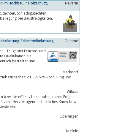
en im Hochbau, * Holzschutz,
Neverin
htebelastung Schimmelbelastung
Damme
n - Teilgebiet Feuchte- und
e Qualifikation als
ntlich bestellter und
Markdorf
S 529 ✓Schulung und
Wildau
ie effektiv bekämpfen, deren Folgen
hützen . Hervorragendes fachliches Know-how
 sowie ein...
Überlingen
Krefeld