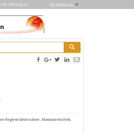
×
e der Nutzung zu.
Ich stimme zu.
ten Regenerativtrockner, Abwassertechnik,