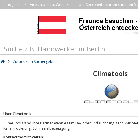
stmöglichen Service zu bieten. Wenn Sie auf der Seite weitersurfen stimmen Si
Zurück zum Suchergebnis
Climetools
Über Climetools
ClimeTools sind Ihre Partner wenn es um Be- oder Entfeuchtung geht. Wir bie
Kellertrocknung, Schimmelbeseitigung
Kontaktmöglichkeiten: