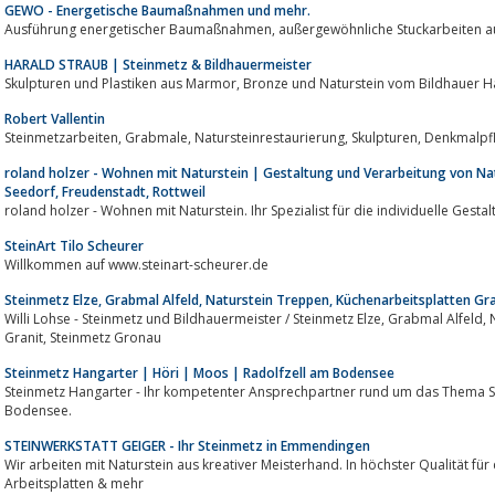
GEWO - Energetische Baumaßnahmen und mehr.
Ausführung energetischer Baumaßnahmen, außergewöhnli
HARALD STRAUB | Steinmetz & Bildhauermeister
Skulpturen und Plastiken aus Marmor, Bronze und Naturstein 
Robert Vallentin
roland holzer - Wohnen mit Naturstein | Gestaltung und Verarbeitung von Na
Seedorf, Freudenstadt, Rottweil
roland holzer - Wohnen mit Naturstein. Ihr Spezialist für die individuelle Gest
SteinArt Tilo Scheurer
Willkommen auf www.steinart-scheurer.de
Steinmetz Elze, Grabmal Alfeld, Naturstein Treppen, Küchenarbeitsplatten Gr
Willi Lohse - Steinmetz und Bildhauermeister / Steinmetz Elze, Grabmal Alfeld, Naturstein Treppen, Küchenarbeitsplatten
Granit, Steinmetz Gronau
Steinmetz Hangarter | Höri | Moos | Radolfzell am Bodensee
Steinmetz Hangarter - Ihr kompetenter Ansprechpartner rund um das Thema Stein aus Bankhol
Bodensee.
STEINWERKSTATT GEIGER - Ihr Steinmetz in Emmendingen
Wir arbeiten mit Naturstein aus kreativer Meisterhand. In höchster Qualität für
Arbeitsplatten & mehr