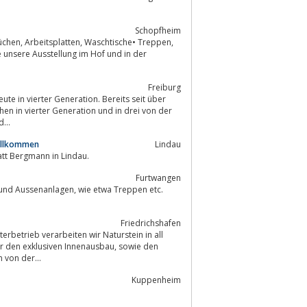
Schopfheim
Freiburg
te in vierter Generation. Bereits seit über
en in vierter Generation und in drei von der
...
Willkommen
Lindau
urierungswerkstatt Bergmann in Lindau.
Furtwangen
n, wie etwa Treppen etc.
Friedrichshafen
erbetrieb verarbeiten wir Naturstein in all
 von der...
Kuppenheim