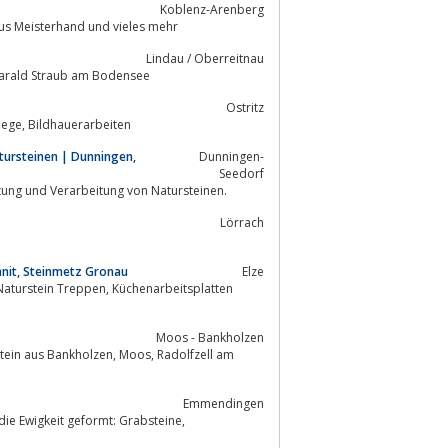
Koblenz-Arenberg
che Stuckarbeiten aus Meisterhand und vieles mehr
Lindau / Oberreitnau
vom Bildhauer Harald Straub am Bodensee
Ostritz
Steinmetzarbeiten, Grabmale, Natursteinrestaurierung, Skulpturen, Denkmalpflege, Bildhauerarbeiten
tursteinen | Dunningen,
Dunningen-
Seedorf
altung und Verarbeitung von Natursteinen.
Lörrach
anit, Steinmetz Gronau
Elze
Moos - Bankholzen
zen, Moos, Radolfzell am
Emmendingen
 die Ewigkeit geformt: Grabsteine,