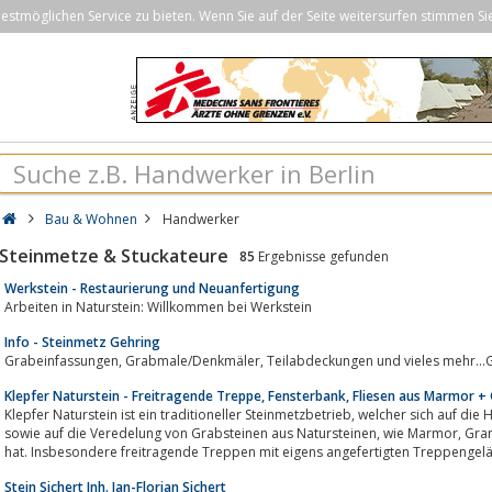
stmöglichen Service zu bieten. Wenn Sie auf der Seite weitersurfen stimmen Si
Bau & Wohnen
Handwerker
Steinmetze & Stuckateure
85
Ergebnisse gefunden
Werkstein - Restaurierung und Neuanfertigung
Arbeiten in Naturstein: Willkommen bei Werkstein
Info - Steinmetz Gehring
Grabeinfassungen, Grabmale/Denkmäler, Teilabdeckungen
Klepfer Naturstein - Freitragende Treppe, Fensterbank, Fliesen aus Marmor + 
Klepfer Naturstein ist ein traditioneller Steinmetzbetrieb, welcher sich auf die Herstellung von Treppen und Fensterbänken,
sowie auf die Veredelung von Grabsteinen aus Natursteinen, wie Marmor, Granit und Kunststein, sowie Quartz spezialisiert
hat. Insbesondere freitragende Treppen mit eigens angefertigten Treppengelä
Stein Sichert Inh. Jan-Florian Sichert