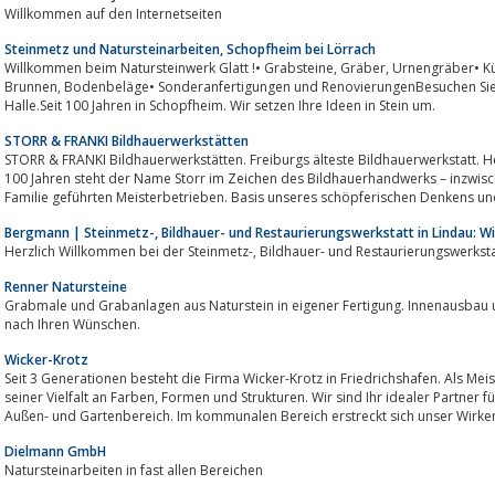
Willkommen auf den Internetseiten
Steinmetz und Natursteinarbeiten, Schopfheim bei Lörrach
Willkommen beim Natursteinwerk Glatt !• Grabsteine, Gräber, Urnengräber• Küchen, Arbeitsplatten, Waschtische• Treppen,
Brunnen, Bodenbeläge• Sonderanfertigungen und RenovierungenBesuchen Sie unsere Ausstellung im Hof und in der
Halle.Seit 100 Jahren in Schopfheim. Wir setzen Ihre Ideen in Stein um.
STORR & FRANKI Bildhauerwerkstätten
STORR & FRANKI Bildhauerwerkstätten. Freiburgs älteste Bildhauerwerkstatt. Heu
100 Jahren steht der Name Storr im Zeichen des Bildhauerhandwerks – inzwisch
Familie geführten Meisterbetrieben. Basis unseres schöpferischen Denkens und
Bergmann | Steinmetz-, Bildhauer- und Restaurierungswerkstatt in Lindau: 
Herzlich Willkommen bei der Steinmetz-, Bildhauer- und Resta
Renner Natursteine
Grabmale und Grabanlagen aus Naturstein in eigener Fertigung. Innenausbau und Aussenanlage
nach Ihren Wünschen.
Wicker-Krotz
Seit 3 Generationen besteht die Firma Wicker-Krotz in Friedrichshafen. Als Meist
seiner Vielfalt an Farben, Formen und Strukturen. Wir sind Ihr idealer Partner für den exklusiven Innenausbau, sowie den
Außen- und Gartenbereich. Im kommunalen Bereich erstreckt sich unser Wirken
Dielmann GmbH
Natursteinarbeiten in fast allen Bereichen